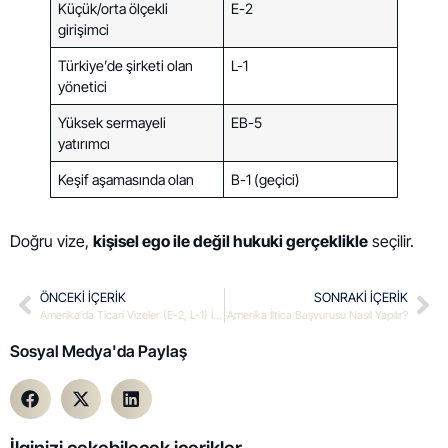
Küçük/orta ölçekli
E-2
girişimci
Türkiye’de şirketi olan
L-1
yönetici
Yüksek sermayeli
EB-5
yatırımcı
Keşif aşamasında olan
B-1 (geçici)
Doğru vize,
kişisel ego ile değil hukuki gerçeklikle
seçilir.
ÖNCEKI IÇERIK
SONRAKI IÇERIK
Amerika’da Ticari Vizeler (E-2, L-1) İçin Hangi Belgeler Gereklidir?
Amerika İltica Başvurusu Nasıl Yapılır?
Sosyal Medya'da Paylaş