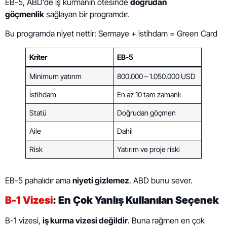
EB-5, ABD’de iş kurmanın ötesinde
doğrudan
göçmenlik
sağlayan bir programdır.
Bu programda niyet nettir: Sermaye + istihdam = Green Card
Kriter
EB-5
Minimum yatırım
800.000 – 1.050.000 USD
İstihdam
En az 10 tam zamanlı
Statü
Doğrudan göçmen
Aile
Dahil
Risk
Yatırım ve proje riski
EB-5 pahalıdır ama
niyeti gizlemez
. ABD bunu sever.
B-1 Vizesi
: En Çok Yanlış Kullanılan Seçenek
B-1 vizesi,
iş kurma vizesi değildir
. Buna rağmen en çok