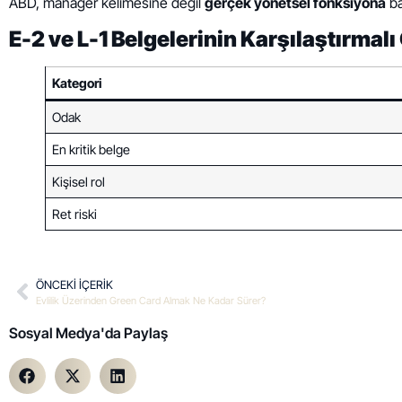
ABD, manager kelimesine değil
gerçek yönetsel fonksiyona
ba
E-2 ve L-1 Belgelerinin Karşılaştırmalı
Kategori
Odak
En kritik belge
Kişisel rol
Ret riski
ÖNCEKI IÇERIK
Evlilik Üzerinden Green Card Almak Ne Kadar Sürer?
Sosyal Medya'da Paylaş