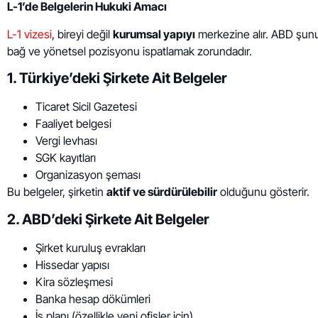
L-1’de Belgelerin Hukuki Amacı
L-1 vizesi
, bireyi değil
kurumsal yapıyı
merkezine alır. ABD şunu s
bağ ve yönetsel pozisyonu ispatlamak zorundadır.
1. Türkiye’deki Şirkete Ait Belgeler
Ticaret Sicil Gazetesi
Faaliyet belgesi
Vergi levhası
SGK kayıtları
Organizasyon şeması
Bu belgeler, şirketin
aktif ve sürdürülebilir
olduğunu gösterir.
2. ABD’deki Şirkete Ait Belgeler
Şirket kuruluş evrakları
Hissedar yapısı
Kira sözleşmesi
Banka hesap dökümleri
İş planı (özellikle yeni ofisler için)