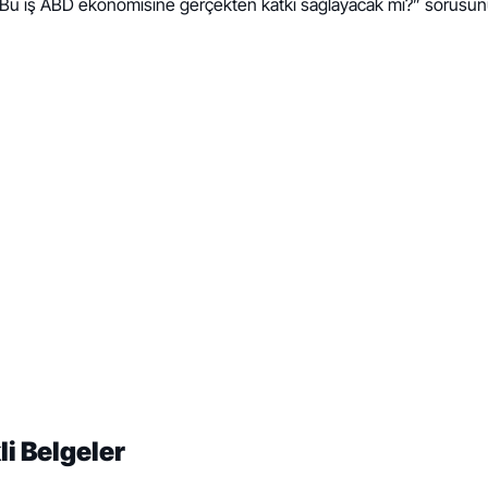
e; “Bu iş ABD ekonomisine gerçekten katkı sağlayacak mı?” sorusun
li Belgeler