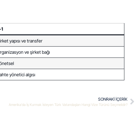
-1
irket yapısı ve transfer
rganizasyon ve şirket bağı
önetsel
ahte yönetici algısı
SONRAKI IÇERIK
Amerika’da İş Kurmak İsteyen Türk Vatandaşları Hangi Vize Türünü Seçmelidir?