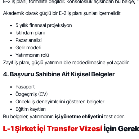
E-2 iş planı, formalite değildir. Konsolosluk açısından bu belg
Akademik olarak güçlü bir E-2 iş planı şunları içermelidir:
5 yıllık finansal projeksiyon
İstihdam planı
Pazar analizi
Gelir modeli
Yatırımcının rolü
Zayıf iş planı, güçlü yatırımın bile reddedilmesine yol açabilir.
4. Başvuru Sahibine Ait Kişisel Belgeler
Pasaport
Özgeçmiş (CV)
Önceki iş deneyimlerini gösteren belgeler
Eğitim kayıtları
Bu belgeler, yatırımcının
işi yönetme ehliyetini
test eder.
L-1 Şirket İçi Transfer Vizesi
İçin Gerek