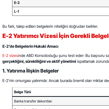
E-2
L-1
Bu fark, talep edilen belgelerin niteliğini doğrudan belirler.
E-2 Yatırımcı Vizesi İçin Gerekli Belge
E-2’de Belgelerin Hukuki Amacı
E-2 vizesi
nde ABD Konsolosluğu şunu test eder: Bu başvuru sahi
gerçekliğini, sürekliliğini ve aktif yönetimi
ispatlamak zorunda
1. Yatırıma İlişkin Belgeler
E-2’nin omurgası yatırımdır. Ancak burada önemli olan miktar de
Belge Türü
Banka transfer dekontları