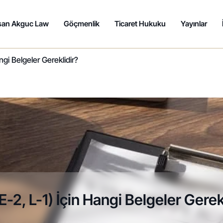
san Akguc Law
Göçmenlik
Ticaret Hukuku
Yayınlar
ngi Belgeler Gereklidir?
E-2, L-1) İçin Hangi Belgeler Gerek