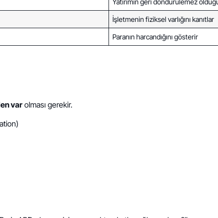
Yatırımın geri döndürülemez olduğu
İşletmenin fiziksel varlığını kanıtlar
Paranın harcandığını gösterir
len var
olması gerekir.
ation)