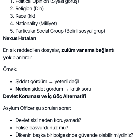
Political Opinion (Siyasi görüş)
Religion (Din)
Race (Irk)
Nationality (Milliyet)
Particular Social Group (Belirli sosyal grup)
Nexus Hataları
En sık reddedilen dosyalar,
zulüm var ama bağlantı
yok
olanlardır.
Örnek:
Şiddet gördüm → yeterli değil
Neden
şiddet gördüm → kritik soru
Devlet Koruması ve İç Göç Alternatifi
Asylum Officer şu soruları sorar:
Devlet sizi neden koruyamadı?
Polise başvurdunuz mu?
Ülkenin başka bir bölgesinde güvende olabilir miydiniz?