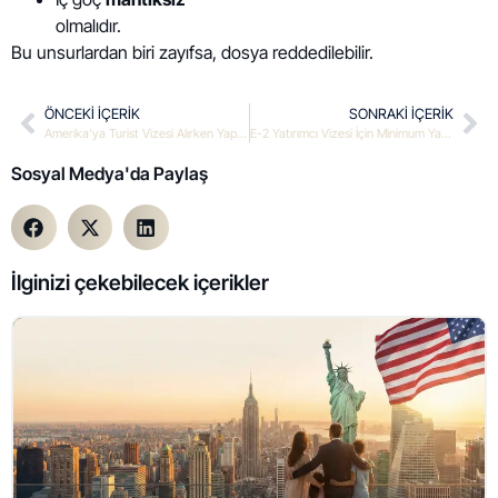
olmalıdır.
Bu unsurlardan biri zayıfsa, dosya reddedilebilir.
ÖNCEKI IÇERIK
SONRAKI IÇERIK
Amerika’ya Turist Vizesi Alırken Yapılan En Büyük Hatalar Nelerdir?
E-2 Yatırımcı Vizesi İçin Minimum Yatırım Ne Kadar Olmalıdır?
Sosyal Medya'da Paylaş
İlginizi çekebilecek içerikler